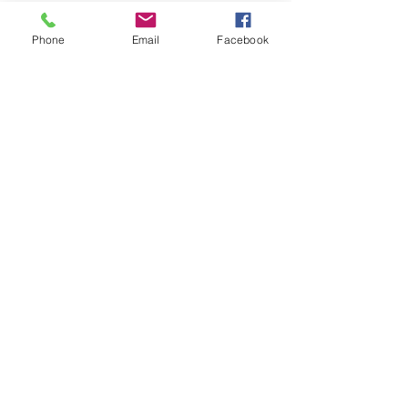
Phone
Email
Facebook
コメント
静岡での納骨費用を徹底
東京での納骨費
コメントを追加…
解説｜永代供養・納骨堂
解説｜永代供養
の相場と送骨サービスの
の相場と選び方【
活用法【2025年最新版】
最新版】