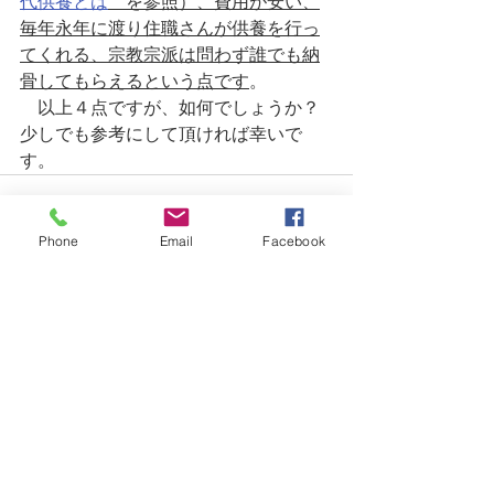
代供養とは
　を参照）、費用が安い、
毎年永年に渡り住職さんが供養を行っ
てくれる、宗教宗派は問わず誰でも納
骨してもらえるという点です
。
　以上４点ですが、如何でしょうか？
少しでも参考にして頂ければ幸いで
す。
Phone
Email
Facebook
すべて表示
最新記事