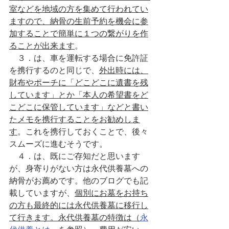
室などを地域の方を集めて行われてい
ますので、納骨の生前予約を機会に参
加することで簡単に１つの繋がりを作
ることが出来ます
。
　３．は、車を運転する場合に免許証
を携行するのと同じで、
外出時には、
財布やポーチに「どこどこに遺書を残
しています」とか「本人の希望書をど
こどこに保管しています」などと書い
たメモを携行することをお勧めしま
す
。これを携行しておくことで、後々
スムーズに進むそうです。
　４．は、既にご存知だと思います
が、身寄りがない方は永代供養墓への
納骨がお薦めです。他のブログでも記
載していますが、
個別にお墓をお持ち
の方も最終的には永代供養墓に移行し
て行きます。永代供養墓の特徴は（
永