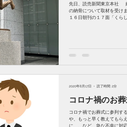
先日、読売新聞東京本社 
の納骨について取材を受けま
１６日朝刊の１７面「くら
に掲載） 伊藤様によると
で、今回...
2020年8月17日
読了時間: 2分
コロナ禍のお葬
コロナ禍でお葬式に参列す
や、もっと早く教えてもら
に、、など、急な不幸に対