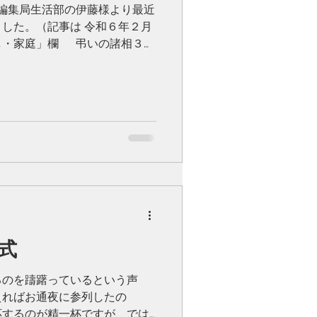
編集局生活部の伊藤様より最近
した。（記事は 令和６年２月
し・家庭」欄 弔いの諸相３
、年間を通し様々な企画の中
式
るのを躊躇っているという声
えればお通夜に参列したの
応するのが精一杯ですが、では