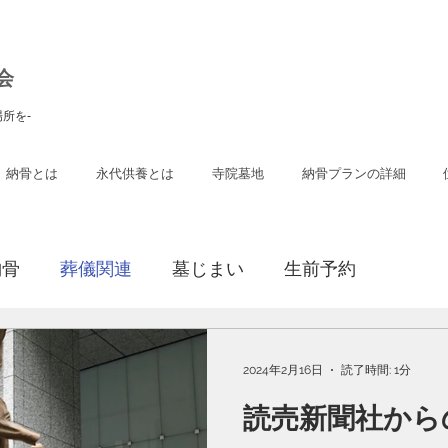
会
所を-
納骨とは
永代供養とは
寺院墓地
納骨プランの詳細
納骨
葬儀関連
墓じまい
生前予約
2024年2月16日
読了時間: 1分
読売新聞社から